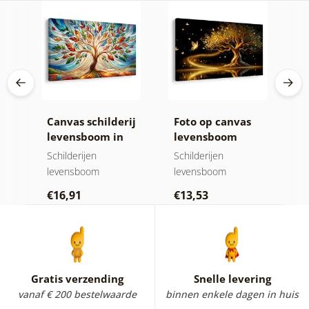
Canvas schilderij
Foto op canvas
C
levensboom in
levensboom
z
 de
kleurrijk glas-in-
gouden magie
h
Schilderijen
Schilderijen
N
lood
levensboom
levensboom
Sc
€16,91
€13,53
€
Gratis verzending
Snelle levering
vanaf € 200 bestelwaarde
binnen enkele dagen in huis