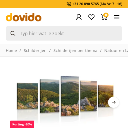
+31 20 890 5765
(Ma-Vr: 7 - 16)
0
Home
Schilderijen
Schilderijen per thema
Natuur en L
Korting -20%