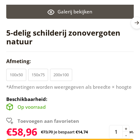
Galerij bekijken
5-delig schilderij zonovergoten
natuur
Afmeting:
100x50
150x75
200x100
*Afmetingen worden weergegeven als breedte × hoogte
Beschikbaarheid:
Op voorraad
Toevoegen aan favorieten
€58,96
+
€73,70
Je bespaart
€14,74
st.
-