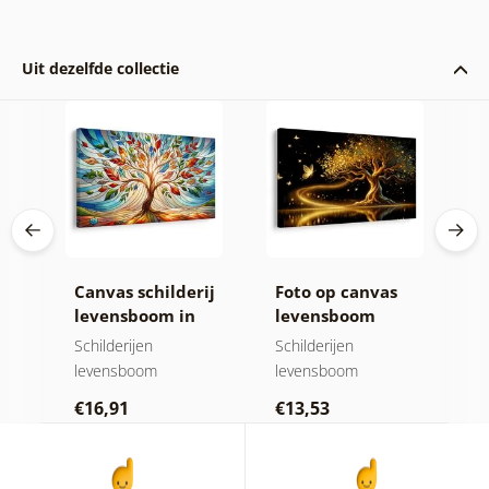
Uit dezelfde collectie
ij
Canvas schilderij
Foto op canvas
C
levensboom in
levensboom
z
kleurrijk glas-in-
gouden magie
h
Schilderijen
Schilderijen
N
lood
levensboom
levensboom
Sc
€16,91
€13,53
€