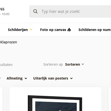
765
- 16:00
Schilderijen
Foto op canvas 📤
Schilderen op nu
Klaprozen
Sorteren op
Sorteren
ultaten
Afmeting
Uiterlijk van posters