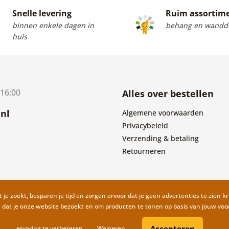
Snelle levering
Ruim assortim
binnen enkele dagen in
behang en wandde
huis
 16:00
Alles over bestellen
nl
Algemene voorwaarden
Privacybeleid
Verzending & betaling
Retourneren
 je zoekt, besparen je tijd en zorgen ervoor dat je geen advertenties te zien kr
n dat je onze website bezoekt en om producten te tonen op basis van jouw vo
Accepteren
ervaring te verbeteren.
Weigeren