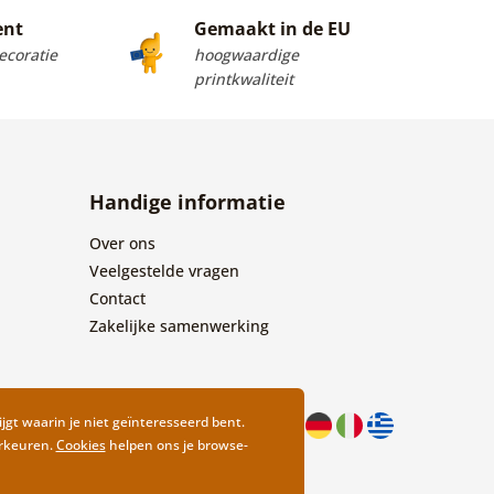
ent
Gemaakt in de EU
coratie
hoogwaardige
printkwaliteit
Handige informatie
Over ons
Veelgestelde vragen
Contact
Zakelijke samenwerking
ijgt waarin je niet geïnteresseerd bent.
orkeuren.
Cookies
helpen ons je browse-