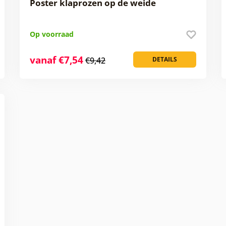
Poster klaprozen op de weide
Op voorraad
vanaf €7,54
€9,42
DETAILS