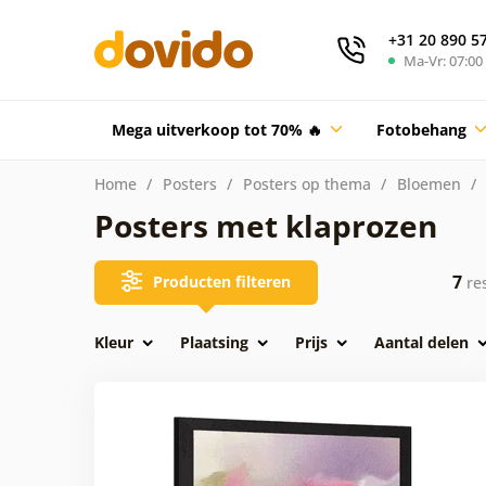
+31 20 890 5
Ma-Vr: 07:00 
Mega uitverkoop tot 70% 🔥
Fotobehang
Home
Posters
Posters op thema
Bloemen
Posters met klaprozen
7
Producten filteren
res
Kleur
Plaatsing
Prijs
Aantal delen