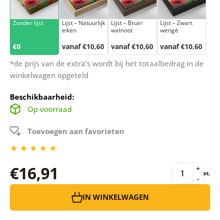
Zonder lijst
Lijst – Natuurlijk
Lijst – Bruin
Lijst – Zwart
eiken
walnoot
wengé
€0
vanaf €10,60
vanaf €10,60
vanaf €10,60
*de prijs van de extra’s wordt bij het totaalbedrag in de
winkelwagen opgeteld
Beschikbaarheid:
Op voorraad
Toevoegen aan favorieten
€16,91
+
st.
-
IN WINKELWAGEN