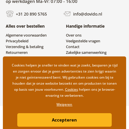
op werkdagen Ma-Vr: 07:00 - 16:00
+31 20 890 5765
info@dovido.nl
Alles over bestellen
Handige informatie
Algemene voorwaarden
Over ons
Privacybeleid
Veelgestelde vragen
Verzending & betaling
Contact
Retourneren
Zakelijke samenwerking
Cookies helpen je sneller te vinden wat je zoekt, besparen je tijd
en zorgen ervoor dat je geen advertenties te zien krijgt waarin
je niet geïnteresseerd bent. Wij gebruiken cookies om bij te
houden dat je onze website bezoekt en om producten te tonen
op basis van jouw voorkeuren.
Cookies
helpen ons je browse-
ervaring te verbeteren.
Weigeren
Copyright ©2019 © Dovido.nl.
Accepteren
Webdesign
Litvanyi.sk
| Webshop ontwikkeld door