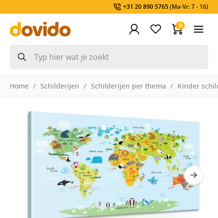
+31 20 890 5765
(Ma-Vr: 7 - 16)
0
Home
Schilderijen
Schilderijen per thema
Kinder schil