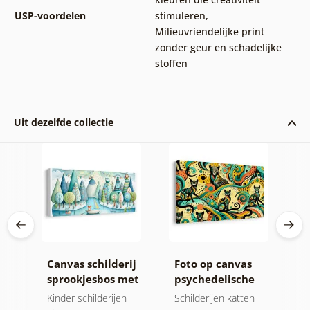
USP-voordelen
stimuleren
,
Milieuvriendelijke print
zonder geur en schadelijke
stoffen
Uit dezelfde collectie
ij
Canvas schilderij
Foto op canvas
C
 en
sprookjesbos met
psychedelische
k
vos en uilen
katten
t
Kinder schilderijen
Schilderijen katten
K