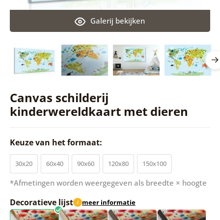
Galerij bekijken
Canvas schilderij
kinderwereldkaart met dieren
Keuze van het formaat:
30x20
60x40
90x60
120x80
150x100
*Afmetingen worden weergegeven als breedte × hoogte
Decoratieve lijst
meer informatie
i