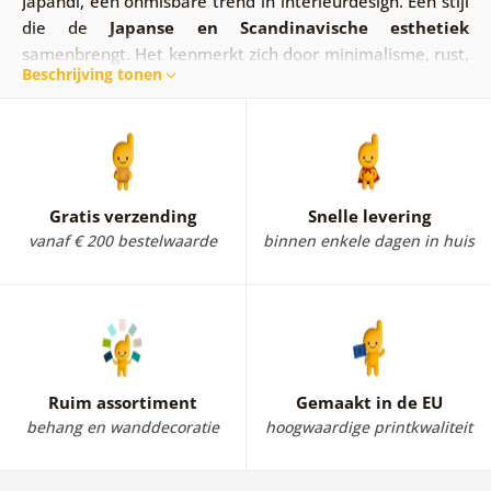
Japandi, een onmisbare trend in interieurdesign. Een stijl
die de
Japanse en Scandinavische esthetiek
samenbrengt. Het kenmerkt zich door minimalisme, rust,
Beschrijving tonen
warme kleuren en een vleugje imperfectie (geïnspireerd
door wabi-sabi).
De Japandi collectie posters zal je
betoveren.
De basis is de natuur en haar kleuren.
Motieven gecombineerd met bladeren of de maan
mogen simpelweg niet ontbreken! Als bonus, een poster
van een skelet in Japandi-stijl.
Ook beschikbaar als
Gratis verzending
Snelle levering
wanddecoratie.
vanaf € 200 bestelwaarde
binnen enkele dagen in huis
Ruim assortiment
Gemaakt in de EU
behang en wanddecoratie
hoogwaardige printkwaliteit