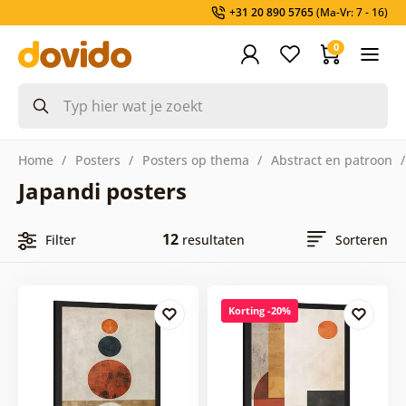
+31 20 890 5765
(Ma-Vr: 7 - 16)
0
Home
Posters
Posters op thema
Abstract en patroon
Japandi posters
12
Filter
resultaten
Sorteren
Korting -20%