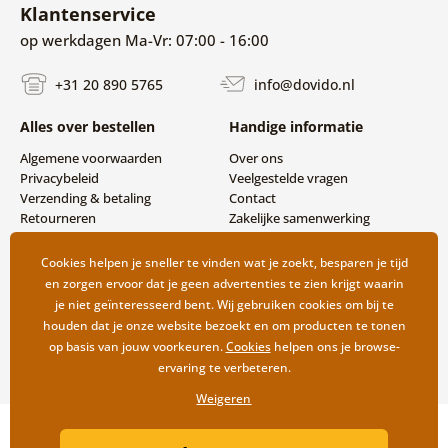
Klantenservice
op werkdagen Ma-Vr: 07:00 - 16:00
+31 20 890 5765
info@dovido.nl
Alles over bestellen
Handige informatie
Algemene voorwaarden
Over ons
Privacybeleid
Veelgestelde vragen
Verzending & betaling
Contact
Retourneren
Zakelijke samenwerking
Cookies helpen je sneller te vinden wat je zoekt, besparen je tijd
en zorgen ervoor dat je geen advertenties te zien krijgt waarin
je niet geïnteresseerd bent. Wij gebruiken cookies om bij te
houden dat je onze website bezoekt en om producten te tonen
op basis van jouw voorkeuren.
Cookies
helpen ons je browse-
ervaring te verbeteren.
Weigeren
Copyright ©2019 © Dovido.nl.