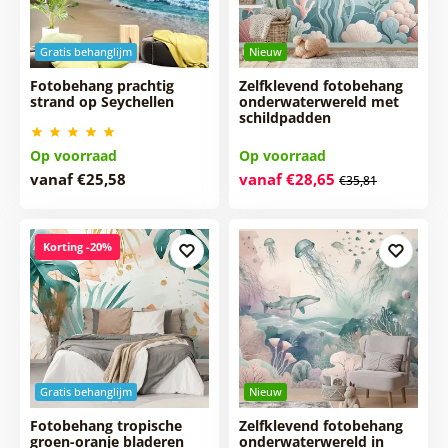
Gratis behanglijm
Nieuw
Fotobehang prachtig
Zelfklevend fotobehang
strand op Seychellen
onderwaterwereld met
schildpadden
Op voorraad
Op voorraad
vanaf €25,58
vanaf €28,65
€35,81
Korting -20%
Gratis behanglijm
Nieuw
Fotobehang tropische
Zelfklevend fotobehang
groen-oranje bladeren
onderwaterwereld in