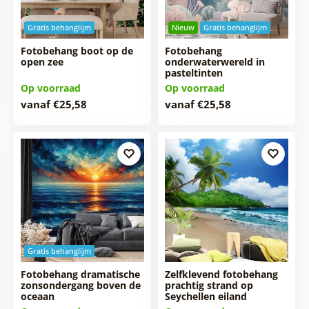
Gratis behanglijm
Nieuw
Gratis behanglijm
Fotobehang boot op de
Fotobehang
open zee
onderwaterwereld in
pasteltinten
Op voorraad
Op voorraad
vanaf €25,58
vanaf €25,58
Gratis behanglijm
Fotobehang dramatische
Zelfklevend fotobehang
zonsondergang boven de
prachtig strand op
oceaan
Seychellen eiland