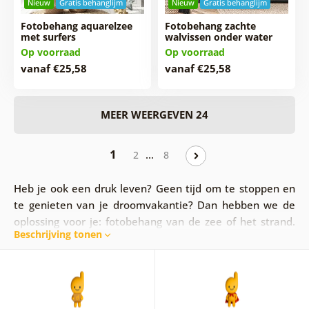
Nieuw
Gratis behanglijm
Nieuw
Gratis behanglijm
Fotobehang aquarelzee
Fotobehang zachte
met surfers
walvissen onder water
Op voorraad
Op voorraad
vanaf €25,58
vanaf €25,58
MEER WEERGEVEN 24
1
…
2
8
Heb je ook een druk leven? Geen tijd om te stoppen en
te genieten van je droomvakantie? Dan hebben we de
oplossing voor je: fotobehang van de zee of het strand.
Beschrijving tonen
Voel je thuis alsof je in exotische landen bent,
geniet
van je lunch of koffie met uitzicht op een prachtig
landschap.
Fotobehang van de zee, oceaan of strand
brengt je interieur tot leven en trekt de aandacht
van je dierbaren!
Met fotobehang van de zee geef je je