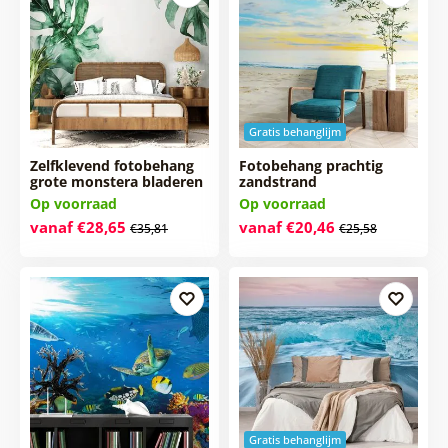
Gratis behanglijm
Zelfklevend fotobehang
Fotobehang prachtig
grote monstera bladeren
zandstrand
Op voorraad
Op voorraad
vanaf €28,65
vanaf €20,46
€35,81
€25,58
Gratis behanglijm