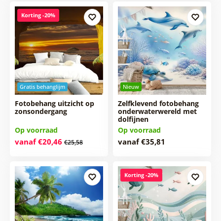
Korting -20%
Gratis behanglijm
Nieuw
Fotobehang uitzicht op
Zelfklevend fotobehang
zonsondergang
onderwaterwereld met
dolfijnen
Op voorraad
Op voorraad
vanaf €20,46
vanaf €35,81
€25,58
Korting -20%