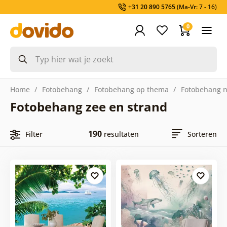
+31 20 890 5765
(Ma-Vr: 7 - 16)
0
Home
Fotobehang
Fotobehang op thema
Fotobehang n
Fotobehang zee en strand
190
Filter
resultaten
Sorteren