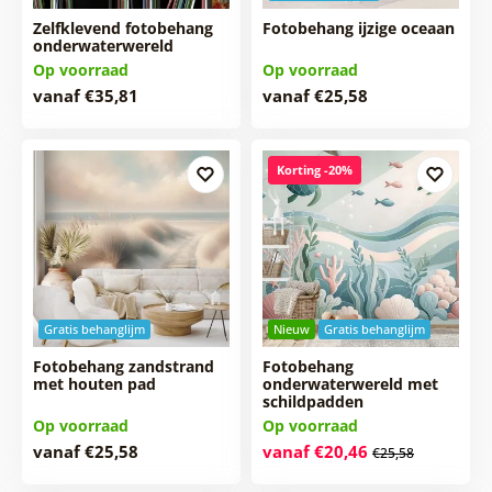
Zelfklevend fotobehang
Fotobehang ijzige oceaan
onderwaterwereld
Op voorraad
Op voorraad
vanaf €35,81
vanaf €25,58
Korting -20%
Gratis behanglijm
Nieuw
Gratis behanglijm
Fotobehang zandstrand
Fotobehang
met houten pad
onderwaterwereld met
schildpadden
Op voorraad
Op voorraad
vanaf €25,58
vanaf €20,46
€25,58