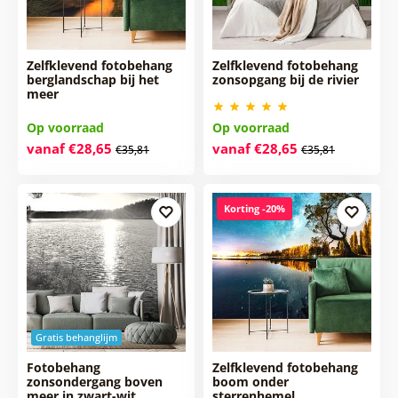
Zelfklevend fotobehang
Zelfklevend fotobehang
berglandschap bij het
zonsopgang bij de rivier
meer
Op voorraad
Op voorraad
vanaf €28,65
vanaf €28,65
€35,81
€35,81
Korting -20%
Gratis behanglijm
Fotobehang
Zelfklevend fotobehang
zonsondergang boven
boom onder
meer in zwart-wit
sterrenhemel