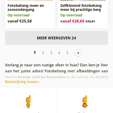
Fotobehang meer en
Zelfklevend fotobehang
zonsondergang
meer bij prachtige berg
Op voorraad
Op voorraad
vanaf €25,58
vanaf €28,65
€35,81
MEER WEERGEVEN 24
1
2
3
4
5
Verlang je naar een rustige sfeer in huis? Dan ben je hier
aan het juiste adres! Fotobehang
met afbeeldingen van
meren
brengt rust en harmonie
in de ruimte en dankzij
Beschrijving tonen
de omringende natuur op het fotobehang van meren
vult het je ziel met vreugde.
De keuze is aan jou.