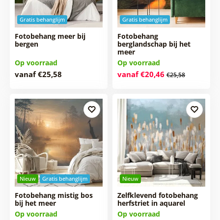
Gratis behanglijm
Gratis behanglijm
Fotobehang meer bij
Fotobehang
bergen
berglandschap bij het
meer
Op voorraad
Op voorraad
vanaf €25,58
vanaf €20,46
€25,58
Nieuw
Gratis behanglijm
Nieuw
Fotobehang mistig bos
Zelfklevend fotobehang
bij het meer
herfstriet in aquarel
Op voorraad
Op voorraad