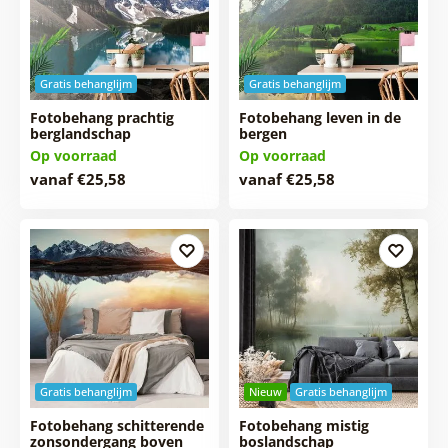
Gratis behanglijm
Gratis behanglijm
Fotobehang prachtig
Fotobehang leven in de
berglandschap
bergen
Op voorraad
Op voorraad
vanaf €25,58
vanaf €25,58
Gratis behanglijm
Nieuw
Gratis behanglijm
Fotobehang schitterende
Fotobehang mistig
zonsondergang boven
boslandschap