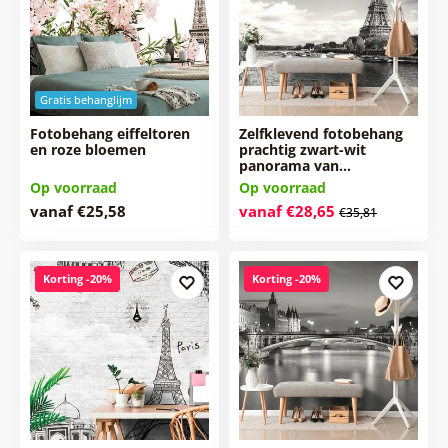
Gratis behanglijm
Fotobehang eiffeltoren
Zelfklevend fotobehang
en roze bloemen
prachtig zwart-wit
panorama van…
Op voorraad
Op voorraad
vanaf €25,58
vanaf €28,65
€35,81
Korting -20%
Korting -20%