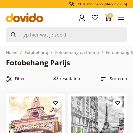
+31 20 890 5765
(Ma-Vr: 7 - 16)
0
Home
Fotobehang
Fotobehang op thema
Fotobehang 
Fotobehang Parijs
37
Filter
resultaten
Sorteren