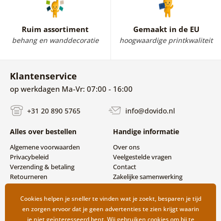
Ruim assortiment
Gemaakt in de EU
behang en wanddecoratie
hoogwaardige printkwaliteit
Klantenservice
op werkdagen Ma-Vr: 07:00 - 16:00
+31 20 890 5765
info@dovido.nl
Alles over bestellen
Handige informatie
Algemene voorwaarden
Over ons
Privacybeleid
Veelgestelde vragen
Verzending & betaling
Contact
Retourneren
Zakelijke samenwerking
Cookies helpen je sneller te vinden wat je zoekt, besparen je tijd
en zorgen ervoor dat je geen advertenties te zien krijgt waarin
je niet geïnteresseerd bent. Wij gebruiken cookies om bij te