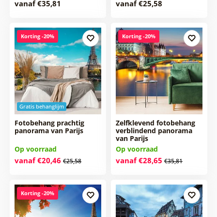
vanaf €35,81
vanaf €25,58
Korting -20%
Korting -20%
Gratis behanglijm
Fotobehang prachtig
Zelfklevend fotobehang
panorama van Parijs
verblindend panorama
van Parijs
Op voorraad
Op voorraad
vanaf €20,46
vanaf €28,65
€25,58
€35,81
Korting -20%