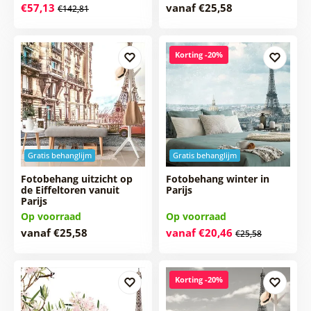
€57,13
vanaf €25,58
€142,81
Korting -20%
Gratis behanglijm
Gratis behanglijm
Fotobehang uitzicht op
Fotobehang winter in
de Eiffeltoren vanuit
Parijs
Parijs
Op voorraad
Op voorraad
vanaf €25,58
vanaf €20,46
€25,58
Korting -20%