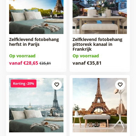
Zelfklevend fotobehang
Zelfklevend fotobehang
herfst in Parijs
pittoresk kanaal in
Frankrijk
Op voorraad
Op voorraad
vanaf €28,65
vanaf €35,81
€35,81
Korting -20%