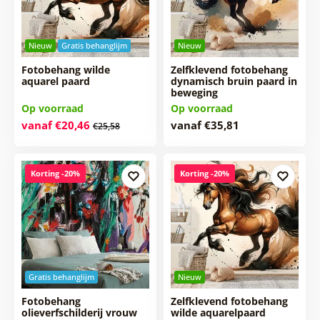
Nieuw
Gratis behanglijm
Nieuw
Fotobehang wilde
Zelfklevend fotobehang
aquarel paard
dynamisch bruin paard in
beweging
Op voorraad
Op voorraad
vanaf €20,46
vanaf €35,81
€25,58
Korting -20%
Korting -20%
Gratis behanglijm
Nieuw
Fotobehang
Zelfklevend fotobehang
olieverfschilderij vrouw
wilde aquarelpaard