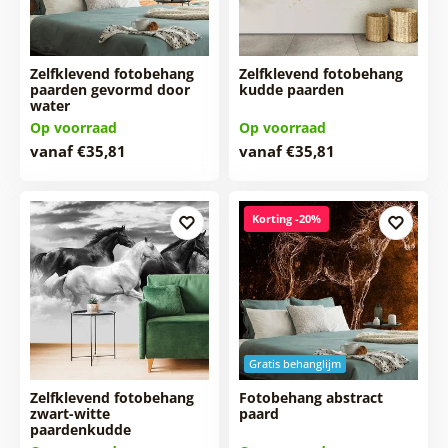
Zelfklevend fotobehang
Zelfklevend fotobehang
paarden gevormd door
kudde paarden
water
Op voorraad
Op voorraad
vanaf €35,81
vanaf €35,81
Korting -20%
Gratis behanglijm
Zelfklevend fotobehang
Fotobehang abstract
zwart-witte
paard
paardenkudde