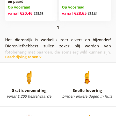
en paard
Op voorraad
Op voorraad
vanaf €20,46
vanaf €28,65
€25,58
€35,81
1
Het dierenrijk is werkelijk zeer divers en bijzonder!
Dierenliefhebbers zullen zeker blij worden van
fotobehang met paarden, die soms erg wild kunnen zijn.
Beschrijving tonen
Een prachtige manenpracht zal je interieur verfraaien en
aan iedereen laten zien hoe belangrijk dieren voor je
zijn. Je liefde voor dieren kun je op deze stijlvolle manier
tonen!
Gratis verzending
Snelle levering
vanaf € 200 bestelwaarde
binnen enkele dagen in huis