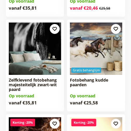
Op voorraad
Op voorraad
vanaf €35,81
vanaf €20,46
€25,58
Gratis behanglijm
Zelfklevend fotobehang
Fotobehang kudde
majesteitelijk zwart-wit
paarden
paard
Op voorraad
Op voorraad
vanaf €35,81
vanaf €25,58
Korting -20%
Korting -20%