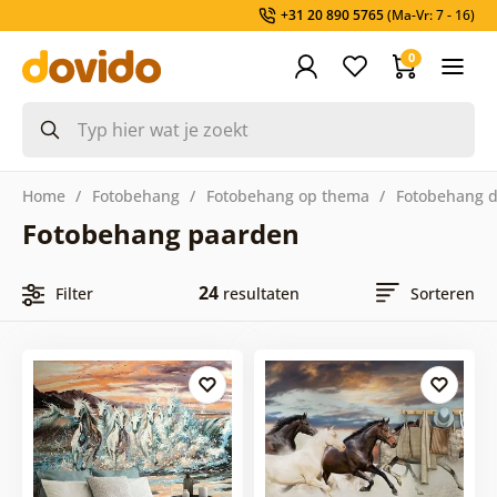
+31 20 890 5765
(Ma-Vr: 7 - 16)
0
Home
Fotobehang
Fotobehang op thema
Fotobehang d
Fotobehang paarden
24
Filter
resultaten
Sorteren