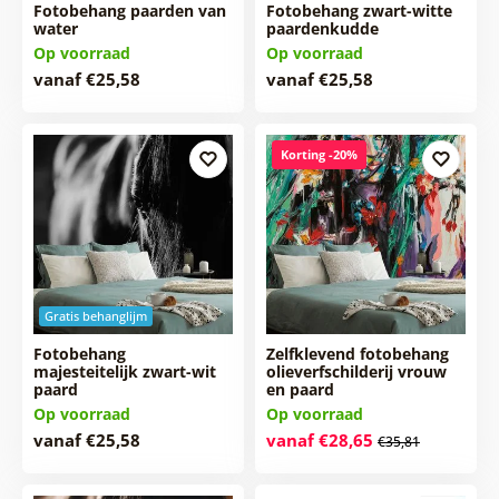
Fotobehang paarden van
Fotobehang zwart-witte
water
paardenkudde
Op voorraad
Op voorraad
vanaf €25,58
vanaf €25,58
Korting -20%
Gratis behanglijm
Fotobehang
Zelfklevend fotobehang
majesteitelijk zwart-wit
olieverfschilderij vrouw
paard
en paard
Op voorraad
Op voorraad
vanaf €25,58
vanaf €28,65
€35,81