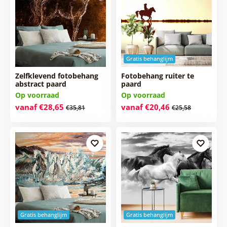
Gratis behanglijm
Zelfklevend fotobehang
Fotobehang ruiter te
abstract paard
paard
Op voorraad
Op voorraad
vanaf €28,65
vanaf €20,46
€35,81
€25,58
Gratis behanglijm
Gratis behanglijm