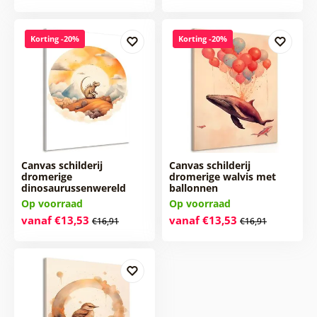
Korting -20%
Korting -20%
Canvas schilderij
Canvas schilderij
dromerige
dromerige walvis met
dinosaurussenwereld
ballonnen
Op voorraad
Op voorraad
vanaf €13,53
vanaf €13,53
€16,91
€16,91