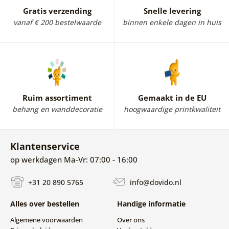
schilderij van een dromerige leeuw of tijger. Dankzij het
Gratis verzending
Snelle levering
uniforme design creëer je eenvoudig een collectie van
vanaf € 200 bestelwaarde
binnen enkele dagen in huis
dromerige dieren. Zullen alle dieren de kinderkamer
sieren? Dat is helemaal aan jou.
Ruim assortiment
Gemaakt in de EU
behang en wanddecoratie
hoogwaardige printkwaliteit
Klantenservice
op werkdagen Ma-Vr: 07:00 - 16:00
+31 20 890 5765
info@dovido.nl
Alles over bestellen
Handige informatie
Algemene voorwaarden
Over ons