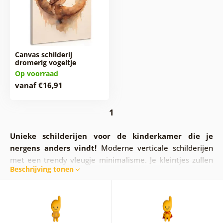
Canvas schilderij
dromerig vogeltje
Op voorraad
vanaf €16,91
1
Unieke schilderijen voor de kinderkamer die je
nergens anders vindt!
Moderne verticale schilderijen
met een trendy vleugje minimalisme. Je kleintjes zullen
Beschrijving tonen
genieten van dromerige dieren. Een stijlvolle decoratie
met een prachtig design die de kamer opvrolijkt. Het zal
niet alleen de kleintjes, maar ook jou zeker bevallen.
Minimalistische dierenprints kun je ook in de
studeerkamer of slaapkamer plaatsen
– zoals een