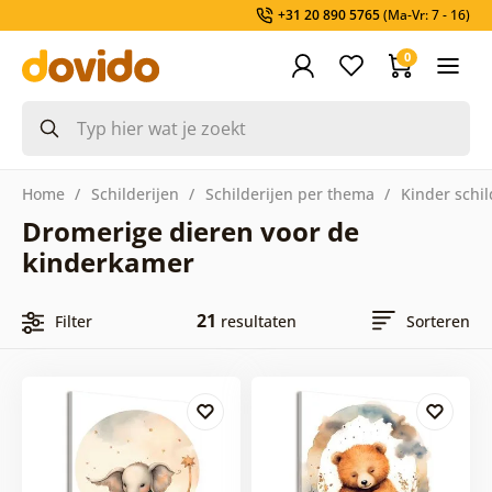
+31 20 890 5765
(Ma-Vr: 7 - 16)
0
Home
Schilderijen
Schilderijen per thema
Kinder schil
Dromerige dieren voor de
kinderkamer
21
Filter
resultaten
Sorteren