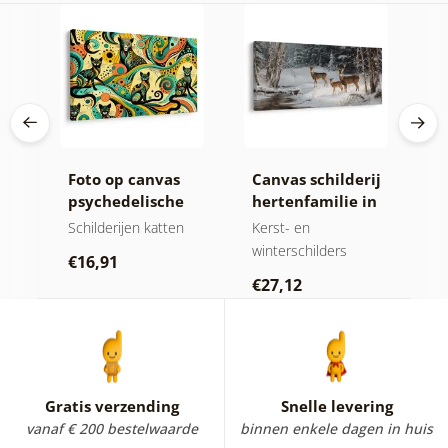
ij
Foto op canvas
Canvas schilderij
F
reld
psychedelische
hertenfamilie in
w
katten
de winter
z
ven
Schilderijen katten
Kerst- en
K
winterschilders
d
€16,91
€27,12
€
Gratis verzending
Snelle levering
vanaf € 200 bestelwaarde
binnen enkele dagen in huis