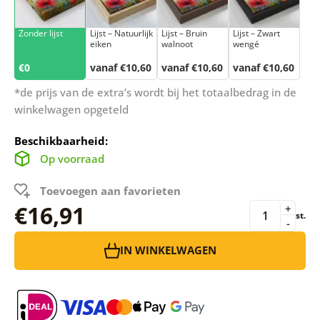
Zonder lijst
Lijst – Natuurlijk
Lijst – Bruin
Lijst – Zwart
eiken
walnoot
wengé
€0
vanaf €10,60
vanaf €10,60
vanaf €10,60
*de prijs van de extra’s wordt bij het totaalbedrag in de
winkelwagen opgeteld
Beschikbaarheid:
Op voorraad
Toevoegen aan favorieten
€16,91
+
st.
-
IN WINKELWAGEN