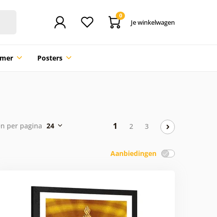
0
Je winkelwagen
mmer
Posters
1
n per pagina
24
2
3
Aanbiedingen