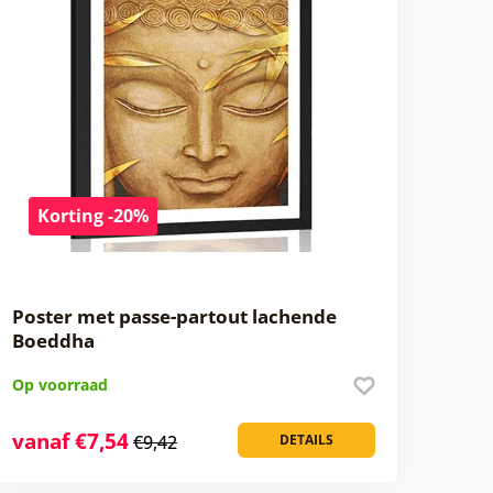
Korting -20%
Poster met passe-partout lachende
Boeddha
Op voorraad
vanaf €7,54
€9,42
DETAILS