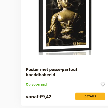
Poster met passe-partout
boeddhabeeld
Op voorraad
vanaf €9,42
DETAILS