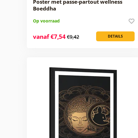
Poster met passe-partout wellness
Boeddha
Op voorraad
vanaf €7,54
€9,42
DETAILS