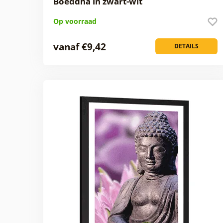
Boeddha in zwart-wit
Op voorraad
vanaf €9,42
DETAILS