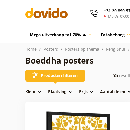
+31 20 890 5
Ma-Vr: 07:00 
Mega uitverkoop tot 70% 🔥
Fotobehang
Home
Posters
Posters op thema
Feng Shui
Boeddha posters
55
Producten filteren
resul
Kleur
Plaatsing
Prijs
Aantal delen