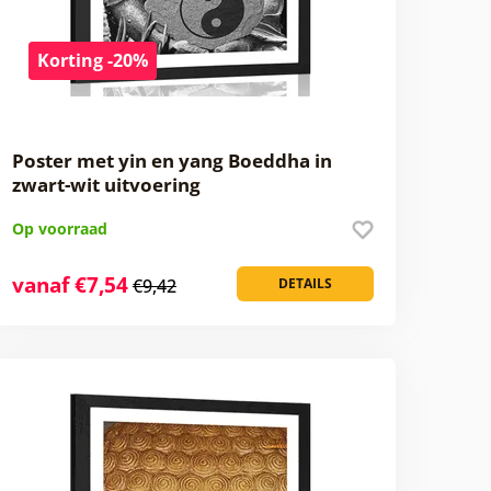
Korting -20%
Poster met yin en yang Boeddha in
zwart-wit uitvoering
Op voorraad
vanaf €7,54
€9,42
DETAILS