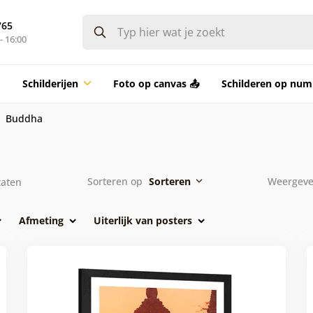
765
- 16:00
Schilderijen
Foto op canvas 📤
Schilderen op nu
Buddha
Sorteren op
Sorteren
Weergeve
taten
Afmeting
Uiterlijk van posters