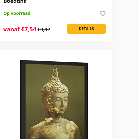
Boeddha
Op voorraad
vanaf €7,54
€9,42
DETAILS