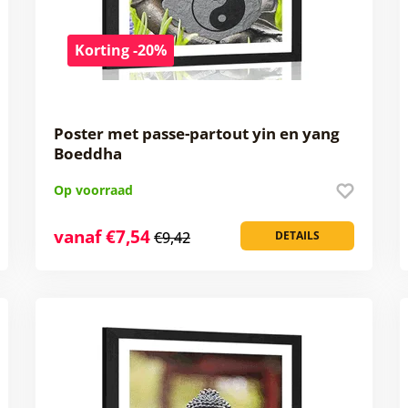
Korting -20%
Poster met passe-partout yin en yang
Boeddha
Op voorraad
vanaf €7,54
€9,42
DETAILS