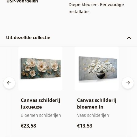
USP-voordelen
Diepe kleuren
,
Eenvoudige
installatie
Uit dezelfde collectie
ij
Canvas schilderij
Canvas schilderij
C
tie
luxueuze
bloemen in
g
bloemenharmonie
zwarte vaas
g
jen
Bloemen schilderijen
Vaas schilderijen
B
b
€23,58
€13,53
€