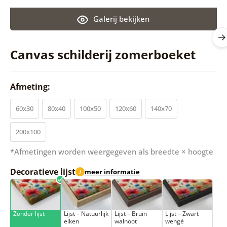
Galerij bekijken
Canvas schilderij zomerboeket
Afmeting:
60x30
80x40
100x50
120x60
140x70
200x100
*Afmetingen worden weergegeven als breedte × hoogte
Decoratieve lijst
meer informatie
i
Zonder lijst
Lijst – Natuurlijk
Lijst – Bruin
Lijst – Zwart
eiken
walnoot
wengé