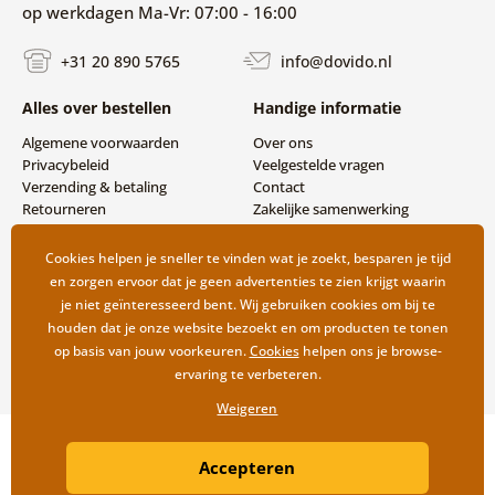
op werkdagen Ma-Vr: 07:00 - 16:00
+31 20 890 5765
info@dovido.nl
Alles over bestellen
Handige informatie
Algemene voorwaarden
Over ons
Privacybeleid
Veelgestelde vragen
Verzending & betaling
Contact
Retourneren
Zakelijke samenwerking
Cookies helpen je sneller te vinden wat je zoekt, besparen je tijd
en zorgen ervoor dat je geen advertenties te zien krijgt waarin
je niet geïnteresseerd bent. Wij gebruiken cookies om bij te
houden dat je onze website bezoekt en om producten te tonen
op basis van jouw voorkeuren.
Cookies
helpen ons je browse-
ervaring te verbeteren.
Weigeren
Copyright ©2019 © Dovido.nl.
Accepteren
Webdesign
Litvanyi.sk
| Webshop ontwikkeld door