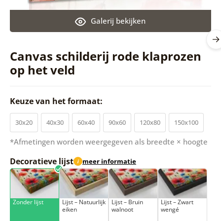
Galerij bekijken
Canvas schilderij rode klaprozen
op het veld
Keuze van het formaat:
30x20
40x30
60x40
90x60
120x80
150x100
*Afmetingen worden weergegeven als breedte × hoogte
Decoratieve lijst
meer informatie
i
Zonder lijst
Lijst – Natuurlijk
Lijst – Bruin
Lijst – Zwart
eiken
walnoot
wengé