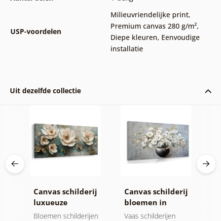
Milieuvriendelijke print
,
Premium canvas 280 g/m²
,
USP-voordelen
Diepe kleuren
,
Eenvoudige
installatie
Uit dezelfde collectie
ij
Canvas schilderij
Canvas schilderij
C
tie
luxueuze
bloemen in
g
bloemenharmonie
zwarte vaas
g
jen
Bloemen schilderijen
Vaas schilderijen
B