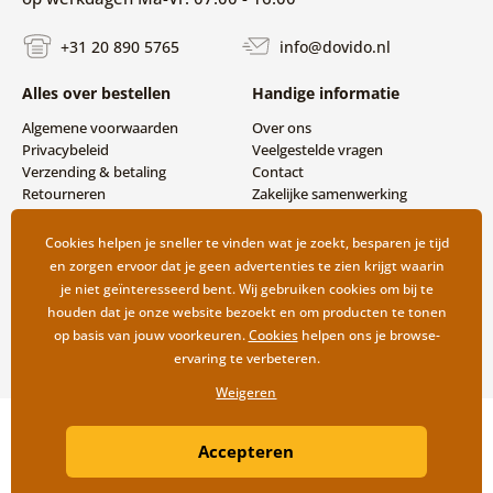
+31 20 890 5765
info@dovido.nl
Alles over bestellen
Handige informatie
Algemene voorwaarden
Over ons
Privacybeleid
Veelgestelde vragen
Verzending & betaling
Contact
Retourneren
Zakelijke samenwerking
Cookies helpen je sneller te vinden wat je zoekt, besparen je tijd
en zorgen ervoor dat je geen advertenties te zien krijgt waarin
je niet geïnteresseerd bent. Wij gebruiken cookies om bij te
houden dat je onze website bezoekt en om producten te tonen
op basis van jouw voorkeuren.
Cookies
helpen ons je browse-
ervaring te verbeteren.
Weigeren
Copyright ©2019 © Dovido.nl.
Accepteren
Webdesign
Litvanyi.sk
| Webshop ontwikkeld door