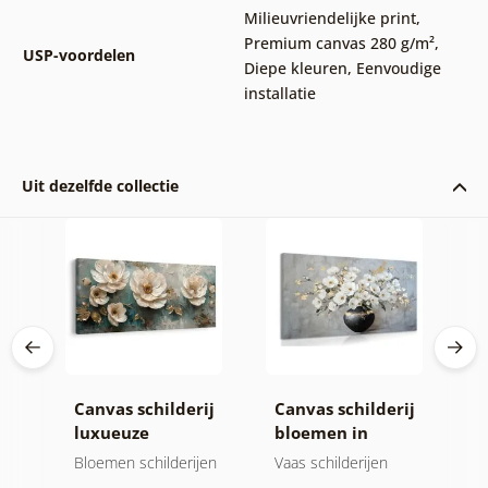
Milieuvriendelijke print
,
Premium canvas 280 g/m²
,
USP-voordelen
Diepe kleuren
,
Eenvoudige
installatie
Uit dezelfde collectie
ij
Canvas schilderij
Canvas schilderij
C
tie
luxueuze
bloemen in
g
bloemenharmonie
zwarte vaas
g
jen
Bloemen schilderijen
Vaas schilderijen
B
b