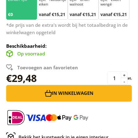
eiken
walnoot
wengé
€0
vanaf €15,21
vanaf €15,21
vanaf €15,21
*de prijs van de extra’s wordt bij het totaalbedrag in de
winkelwagen opgeteld
Beschikbaarheid:
Op voorraad
Toevoegen aan favorieten
€29,48
+
st.
-
IN WINKELWAGEN
Bekijk het kunstwerk in je eigen interieur