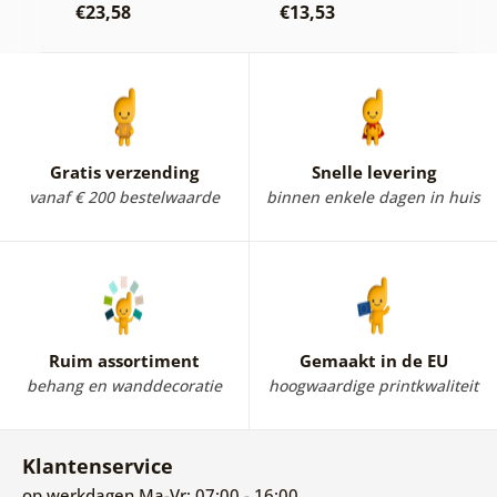
€23,58
€13,53
€
Gratis verzending
Snelle levering
vanaf € 200 bestelwaarde
binnen enkele dagen in huis
Ruim assortiment
Gemaakt in de EU
behang en wanddecoratie
hoogwaardige printkwaliteit
Klantenservice
op werkdagen Ma-Vr: 07:00 - 16:00