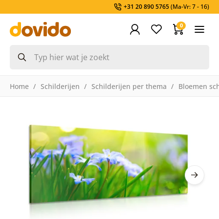
+31 20 890 5765
(Ma-Vr: 7 - 16)
0
Home
Schilderijen
Schilderijen per thema
Bloemen sch