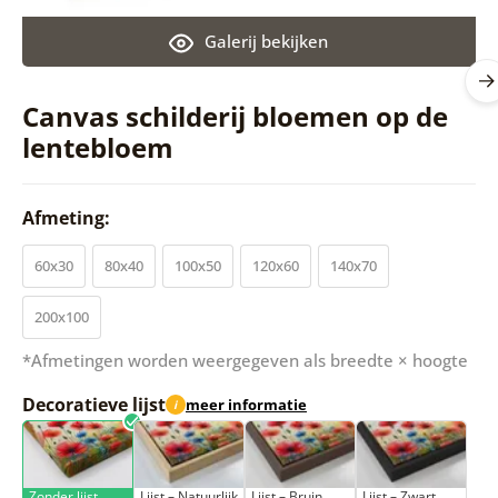
Galerij bekijken
Canvas schilderij bloemen op de
lentebloem
Afmeting:
60x30
80x40
100x50
120x60
140x70
200x100
*Afmetingen worden weergegeven als breedte × hoogte
Decoratieve lijst
meer informatie
i
Zonder lijst
Lijst – Natuurlijk
Lijst – Bruin
Lijst – Zwart