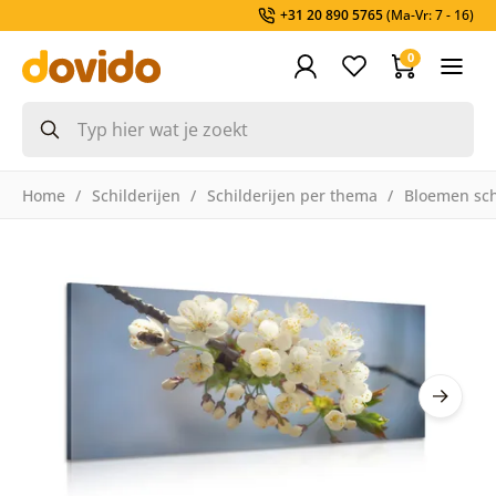
+31 20 890 5765
(Ma-Vr: 7 - 16)
0
Home
Schilderijen
Schilderijen per thema
Bloemen sch