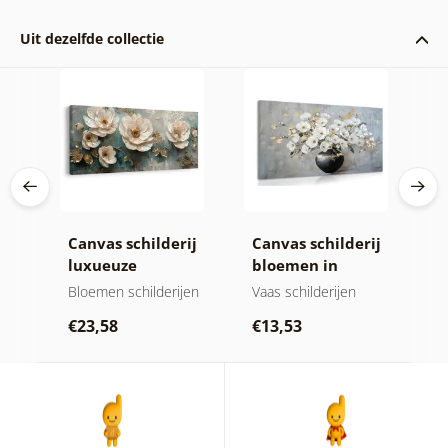
Uit dezelfde collectie
ij
Canvas schilderij
Canvas schilderij
C
tie
luxueuze
bloemen in
g
bloemenharmonie
zwarte vaas
g
jen
Bloemen schilderijen
Vaas schilderijen
B
b
€23,58
€13,53
€