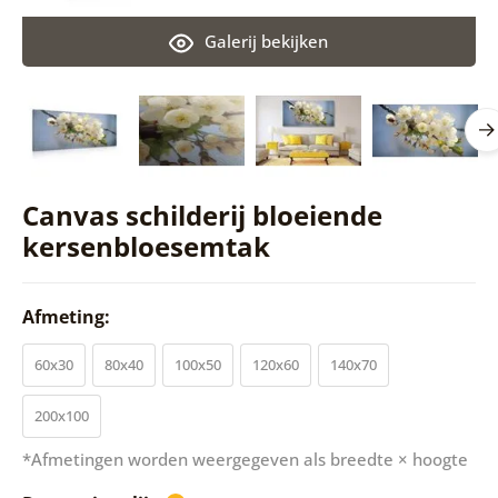
Galerij bekijken
Canvas schilderij bloeiende
kersenbloesemtak
Afmeting:
60x30
80x40
100x50
120x60
140x70
200x100
*Afmetingen worden weergegeven als breedte × hoogte