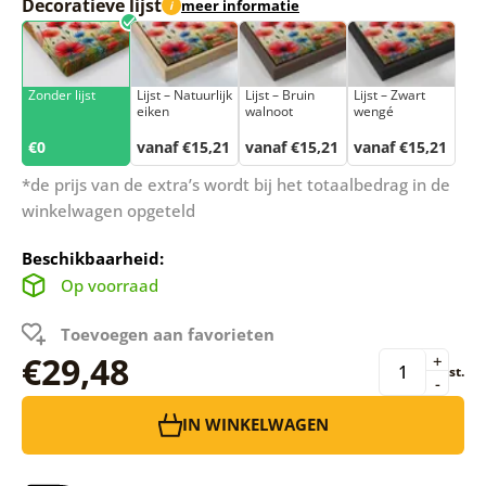
Decoratieve lijst
meer informatie
i
Zonder lijst
Lijst – Natuurlijk
Lijst – Bruin
Lijst – Zwart
eiken
walnoot
wengé
€0
vanaf €15,21
vanaf €15,21
vanaf €15,21
*de prijs van de extra’s wordt bij het totaalbedrag in de
winkelwagen opgeteld
Beschikbaarheid:
Op voorraad
Toevoegen aan favorieten
€29,48
+
st.
-
IN WINKELWAGEN