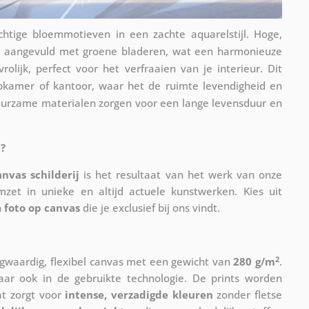
chtige bloemmotieven in een zachte aquarelstijl. Hoge,
en aangevuld met groene bladeren, wat een harmonieuze
rolijk, perfect voor het verfraaien van je interieur. Dit
apkamer of kantoor, waar het de ruimte levendigheid en
uurzame materialen zorgen voor een lange levensduur en
?
anvas schilderij
is het resultaat van het werk van onze
mzet in unieke en altijd actuele kunstwerken. Kies uit
n
foto op canvas
die je exclusief bij ons vindt.
2
waardig, flexibel canvas met een gewicht van
280 g/m
.
maar ook in de gebruikte technologie. De prints worden
at zorgt voor
intense, verzadigde kleuren
zonder fletse