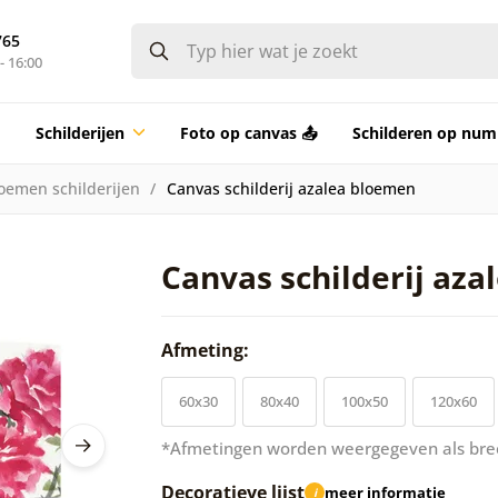
765
- 16:00
Schilderijen
Foto op canvas 📤
Schilderen op nu
oemen schilderijen
Canvas schilderij azalea bloemen
Canvas schilderij az
Afmeting:
60x30
80x40
100x50
120x60
*Afmetingen worden weergegeven als bre
Decoratieve lijst
meer informatie
i