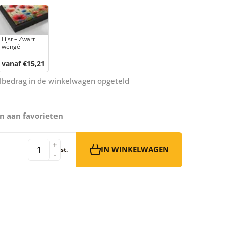
Lijst – Zwart
wengé
vanaf €15,21
aalbedrag in de winkelwagen opgeteld
n aan favorieten
+
IN WINKELWAGEN
st.
-