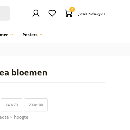
0
Je winkelwagen
mmer
Posters
alea bloemen
140x70
200x100
edte × hoogte