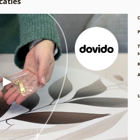
caties
C
P
T
s
K
A
U