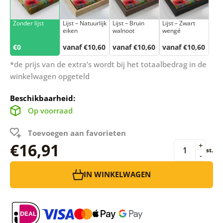
Zonder lijst
Lijst – Natuurlijk
Lijst – Bruin
Lijst – Zwart
eiken
walnoot
wengé
€0
vanaf €10,60
vanaf €10,60
vanaf €10,60
*de prijs van de extra’s wordt bij het totaalbedrag in de
winkelwagen opgeteld
Beschikbaarheid:
Op voorraad
Toevoegen aan favorieten
€16,91
+
st.
-
IN WINKELWAGEN