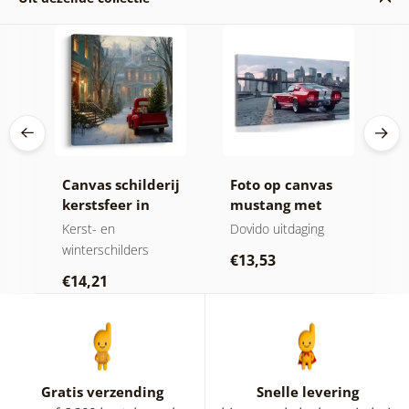
Canvas schilderij
Foto op canvas
C
ur
kerstsfeer in
mustang met
v
jke
besneeuwde
panorama van
m
Kerst- en
Dovido uitdaging
A
straat
New York
winterschilders
€13,53
€
€14,21
Gratis verzending
Snelle levering