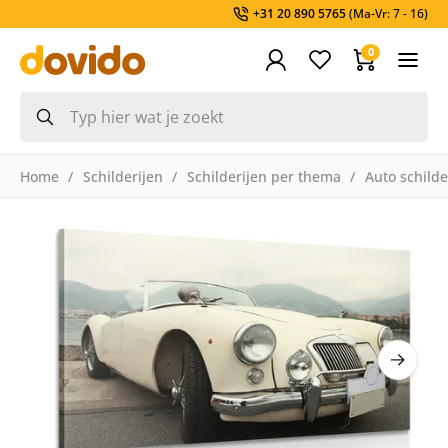
+31 20 890 5765
(Ma-Vr: 7 - 16)
0
Home
Schilderijen
Schilderijen per thema
Auto schilde