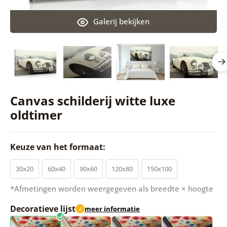
Galerij bekijken
Canvas schilderij witte luxe
oldtimer
Keuze van het formaat:
30x20
60x40
90x60
120x80
150x100
*Afmetingen worden weergegeven als breedte × hoogte
Decoratieve lijst
meer informatie
i