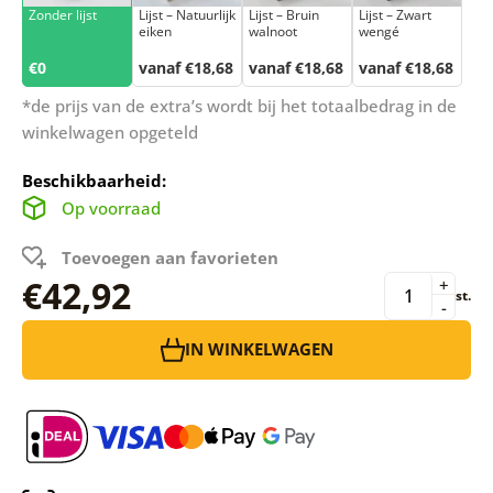
Zonder lijst
Lijst – Natuurlijk
Lijst – Bruin
Lijst – Zwart
eiken
walnoot
wengé
€0
vanaf €18,68
vanaf €18,68
vanaf €18,68
*de prijs van de extra’s wordt bij het totaalbedrag in de
winkelwagen opgeteld
Beschikbaarheid:
Op voorraad
Toevoegen aan favorieten
€42,92
+
st.
-
IN WINKELWAGEN