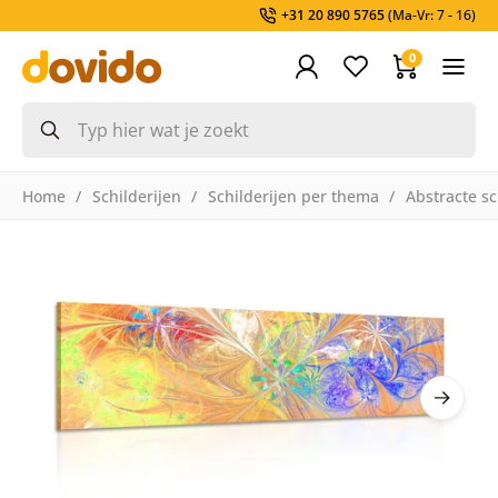
+31 20 890 5765
(Ma-Vr: 7 - 16)
0
Home
Schilderijen
Schilderijen per thema
Abstracte sc