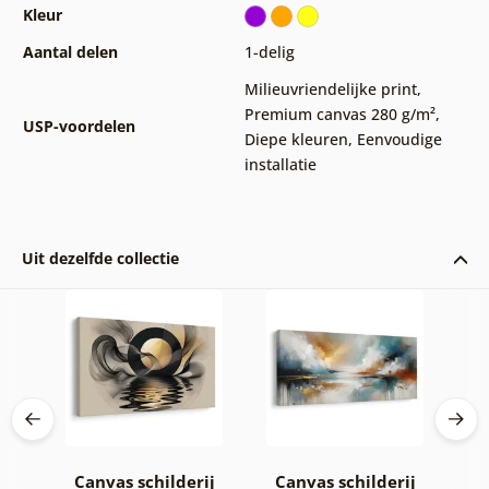
Kleur
Aantal delen
1-delig
Milieuvriendelijke print
,
Premium canvas 280 g/m²
,
USP-voordelen
Diepe kleuren
,
Eenvoudige
installatie
Uit dezelfde collectie
ij
Canvas schilderij
Canvas schilderij
C