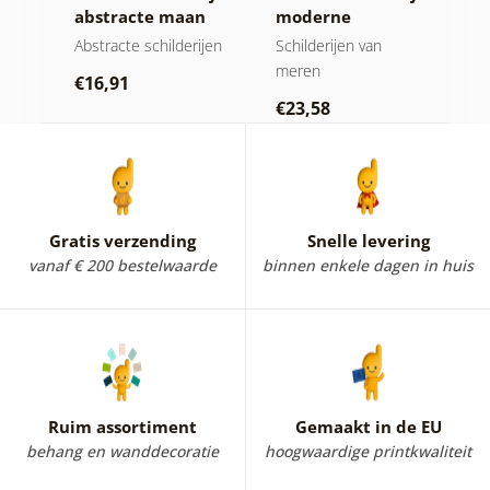
te
abstracte maan
moderne
z
bij het water
abstractie met
i
hap
Abstracte schilderijen
Schilderijen van
A
natuur
meren
€16,91
€
€23,58
Gratis verzending
Snelle levering
vanaf € 200 bestelwaarde
binnen enkele dagen in huis
Ruim assortiment
Gemaakt in de EU
behang en wanddecoratie
hoogwaardige printkwaliteit