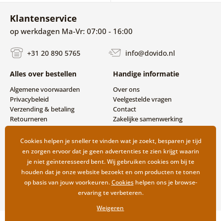
Klantenservice
op werkdagen Ma-Vr: 07:00 - 16:00
+31 20 890 5765
info@dovido.nl
Alles over bestellen
Handige informatie
Algemene voorwaarden
Over ons
Privacybeleid
Veelgestelde vragen
Verzending & betaling
Contact
Retourneren
Zakelijke samenwerking
Cookies helpen je sneller te vinden wat je zoekt, besparen je tijd
en zorgen ervoor dat je geen advertenties te zien krijgt waarin
je niet geïnteresseerd bent. Wij gebruiken cookies om bij te
houden dat je onze website bezoekt en om producten te tonen
op basis van jouw voorkeuren.
Cookies
helpen ons je browse-
ervaring te verbeteren.
Weigeren