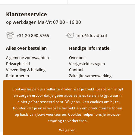
Klantenservice
op werkdagen Ma-Vr: 07:00 - 16:00
+31 20 890 5765
info@dovido.nl
Alles over bestellen
Handige informatie
Algemene voorwaarden
Over ons
Privacybeleid
Veelgestelde vragen
Verzending & betaling
Contact
Retourneren
Zakelijke samenwerking
Cookies helpen je sneller te vinden wat je zoekt, besparen je tijd
en zorgen ervoor dat je geen advertenties te zien krijgt waarin
je niet geïnteresseerd bent. Wij gebruiken cookies om bij te
houden dat je onze website bezoekt en om producten te tonen
op basis van jouw voorkeuren.
Cookies
helpen ons je browse-
ervaring te verbeteren.
Weigeren