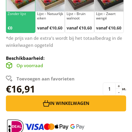
Zonder lijst
Lijst – Natuurlijk
Lijst – Bruin
Lijst – Zwart
eiken
walnoot
wengé
€0
vanaf €10,60
vanaf €10,60
vanaf €10,60
*de prijs van de extra’s wordt bij het totaalbedrag in de
winkelwagen opgeteld
Beschikbaarheid:
Op voorraad
Toevoegen aan favorieten
€16,91
+
st.
-
IN WINKELWAGEN