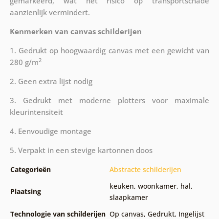
gemarkeerd, wat het risico op transportschade
aanzienlijk vermindert.
Kenmerken van canvas schilderijen
1. Gedrukt op hoogwaardig canvas met een gewicht van
2
280 g/m
2. Geen extra lijst nodig
3. Gedrukt met moderne plotters voor maximale
kleurintensiteit
4. Eenvoudige montage
5. Verpakt in een stevige kartonnen doos
Categorieën
Abstracte schilderijen
keuken
,
woonkamer
,
hal
,
Plaatsing
slaapkamer
Technologie van schilderijen
Op canvas
,
Gedrukt
,
Ingelijst