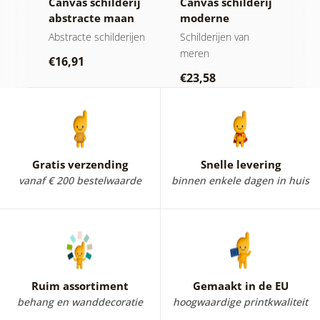
ij
Canvas schilderij
Canvas schilderij
C
abstracte maan
moderne
a
gie
bij het water
abstractie met
o
Abstracte schilderijen
Schilderijen van
A
natuur
meren
€16,91
€
€23,58
Gratis verzending
Snelle levering
vanaf € 200 bestelwaarde
binnen enkele dagen in huis
Ruim assortiment
Gemaakt in de EU
behang en wanddecoratie
hoogwaardige printkwaliteit