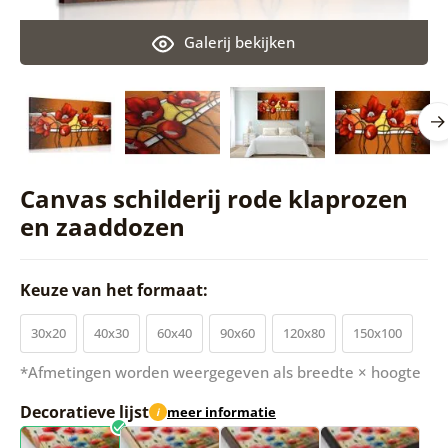
Galerij bekijken
Canvas schilderij rode klaprozen
en zaaddozen
Keuze van het formaat:
30x20
40x30
60x40
90x60
120x80
150x100
*Afmetingen worden weergegeven als breedte × hoogte
Decoratieve lijst
meer informatie
i