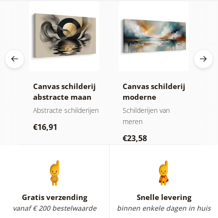
ij
Canvas schilderij
Canvas schilderij
C
abstracte maan
moderne
a
gie
bij het water
abstractie met
o
Abstracte schilderijen
Schilderijen van
A
natuur
meren
€16,91
€
€23,58
Gratis verzending
Snelle levering
vanaf € 200 bestelwaarde
binnen enkele dagen in huis