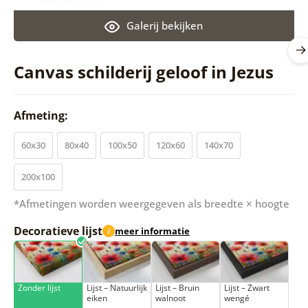
Galerij bekijken
Canvas schilderij geloof in Jezus
Afmeting:
60x30
80x40
100x50
120x60
140x70
200x100
*Afmetingen worden weergegeven als breedte × hoogte
Decoratieve lijst
meer informatie
i
Zonder lijst
Lijst – Natuurlijk
Lijst – Bruin
Lijst – Zwart
eiken
walnoot
wengé