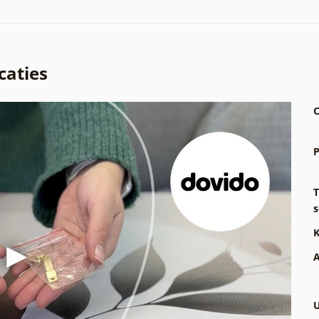
caties
C
P
T
s
K
A
U