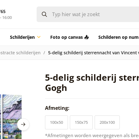
765
- 16:00
Schilderijen
Foto op canvas 📤
Schilderen op nu
stracte schilderijen
5-delig schilderij sterrennacht van Vincent
5-delig schilderij st
Gogh
Afmeting:
100x50
150x75
200x100
*Afmetingen worden weergegeven als bre