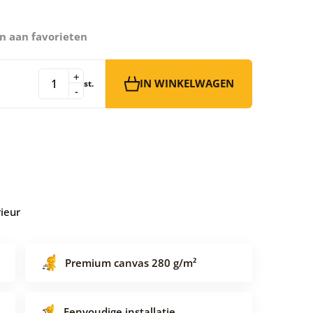
n aan favorieten
+
IN WINKELWAGEN
st.
-
rieur
Premium canvas 280 g/m²
Eenvoudige installatie