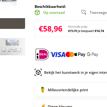
Beschikbaarheid:
Op voorraad
Toevoege
€58,96
Normale prijs:
€73,70
Je bespaart
€14,74
Bekijk het kunstwerk in je eigen inte
Milieuvriendelijke print
Diepe kleuren