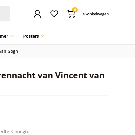
0
Je winkelwagen
mmer
Posters
 van Gogh
errennacht van Vincent van
edte × hoogte