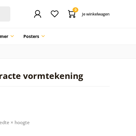
0
Je winkelwagen
mmer
Posters
stracte vormtekening
edte × hoogte