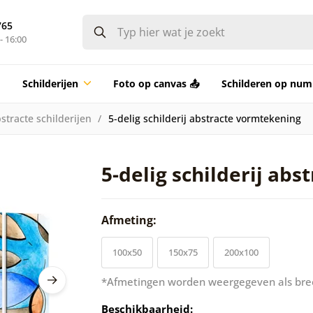
765
- 16:00
Schilderijen
Foto op canvas 📤
Schilderen op nu
stracte schilderijen
5-delig schilderij abstracte vormtekening
5-delig schilderij ab
Afmeting:
100x50
150x75
200x100
*Afmetingen worden weergegeven als bre
Beschikbaarheid: