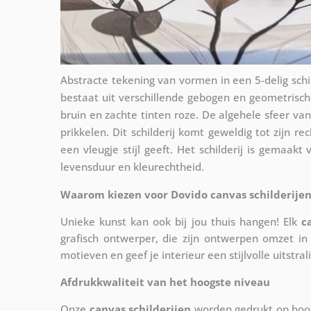
Abstracte tekening van vormen in een 5-delig schil
bestaat uit verschillende gebogen en geometrisc
bruin en zachte tinten roze. De algehele sfeer van h
prikkelen. Dit schilderij komt geweldig tot zijn
een vleugje stijl geeft. Het schilderij is gemaa
levensduur en kleurechtheid.
Waarom kiezen voor Dovido canvas schilderijen
Unieke kunst kan ook bij jou thuis hangen! Elk
c
grafisch ontwerper, die zijn ontwerpen omzet in 
motieven en geef je interieur een stijlvolle uitstral
Afdrukkwaliteit van het hoogste niveau
Onze
canvas schilderijen
worden gedrukt op hoog