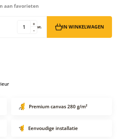
n aan favorieten
+
IN WINKELWAGEN
st.
-
rieur
Premium canvas 280 g/m²
Eenvoudige installatie