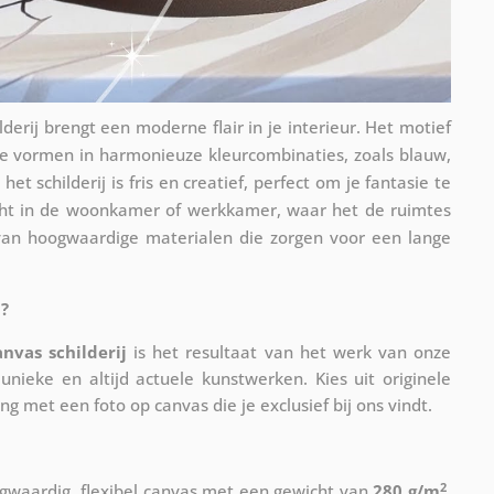
derij brengt een moderne flair in je interieur. Het motief
he vormen in harmonieuze kleurcombinaties, zoals blauw,
et schilderij is fris en creatief, perfect om je fantasie te
 recht in de woonkamer of werkkamer, waar het de ruimtes
kt van hoogwaardige materialen die zorgen voor een lange
?
anvas schilderij
is het resultaat van het werk van onze
unieke en altijd actuele kunstwerken. Kies uit originele
ing met een foto op canvas die je exclusief bij ons vindt.
2
waardig, flexibel canvas met een gewicht van
280 g/m
.