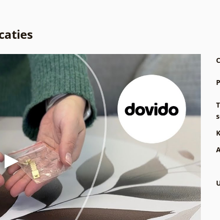
caties
C
P
T
s
K
A
U