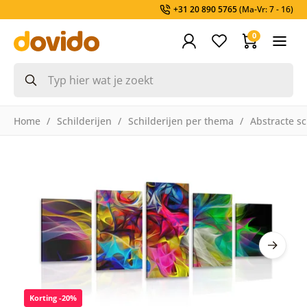
+31 20 890 5765
(Ma-Vr: 7 - 16)
0
Home
Schilderijen
Schilderijen per thema
Abstracte sc
Korting -20%