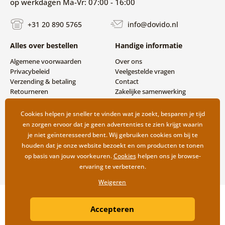
op werkdagen Ma-Vr: 07:00 - 16:00
+31 20 890 5765
info@dovido.nl
Alles over bestellen
Handige informatie
Algemene voorwaarden
Over ons
Privacybeleid
Veelgestelde vragen
Verzending & betaling
Contact
Retourneren
Zakelijke samenwerking
Cookies helpen je sneller te vinden wat je zoekt, besparen je tijd
en zorgen ervoor dat je geen advertenties te zien krijgt waarin
je niet geïnteresseerd bent. Wij gebruiken cookies om bij te
houden dat je onze website bezoekt en om producten te tonen
op basis van jouw voorkeuren.
Cookies
helpen ons je browse-
ervaring te verbeteren.
Weigeren
Copyright ©2019 © Dovido.nl.
Accepteren
Webdesign
Litvanyi.sk
| Webshop ontwikkeld door