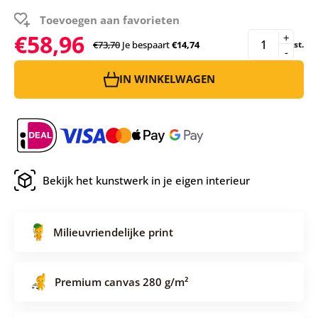
Toevoegen aan favorieten
€58,96
+
€73,70
Je bespaart
€14,74
st.
-
IN WINKELWAGEN
Bekijk het kunstwerk in je eigen interieur
Milieuvriendelijke print
Premium canvas 280 g/m²