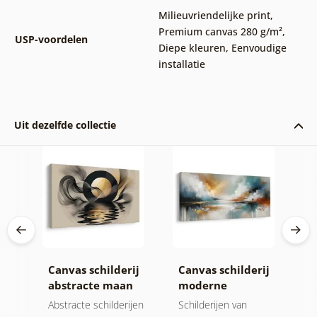
Milieuvriendelijke print
,
Premium canvas 280 g/m²
,
USP-voordelen
Diepe kleuren
,
Eenvoudige
installatie
Uit dezelfde collectie
ij
Canvas schilderij
Canvas schilderij
C
abstracte maan
moderne
a
gie
bij het water
abstractie met
o
Abstracte schilderijen
Schilderijen van
A
natuur